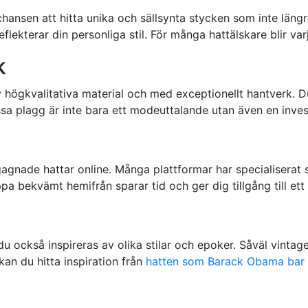
ansen att hitta unika och sällsynta stycken som inte längre 
lekterar din personliga stil. För många hattälskare blir varj
k
högkvalitativa material och med exceptionellt hantverk. Du
sa plagg är inte bara ett modeuttalande utan även en investe
egagnade hattar online. Många plattformar har specialisera
hoppa bekvämt hemifrån sparar tid och ger dig tillgång till et
 också inspireras av olika stilar och epoker. Såväl vinta
 kan du hitta inspiration från
hatten som Barack Obama bar